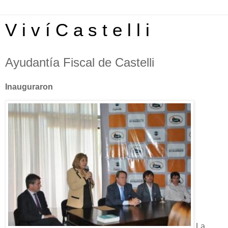
V i v í C a s t e l l i
Ayudantía Fiscal de Castelli
Inauguraron
La