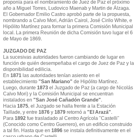
proponía para el nombramiento de Juez de Paz el próximo
año a Miguel Torres, Ludovico Maenab y Martin de Álzaga.
El Gobernador Emilio Castro aprobó parte de la propuesta,
nombrando a Calvo Mori, Adrián Cairol, José Cirilo White, e
Hipólito Martínez para formar la primera Comisión Municipal
local. La primera Reunión de dicha Comisión tuvo lugar el 6
de Mayo de 1869.
JUZGADO DE PAZ
La sucesivas autoridades fueron cambiando de lugar en
función de quién desempeñaba el cargo de Juez de Paz y la
disponibilidad edilicia.
En
1871
las autoridades tenían asiento en el
establecimiento
"San Mariano"
de Hipólito Martínez.
Luego, durante
1873
el Juzgado de Paz (a cargo de Nicolás
Calvo Mori) y la Comisión Municipal se encuentran
instalados en
"San José Cañadón Grande"
.
Hacia
1875
, el Juzgado se halla frente a la Estación
Taillade, y entre
1876
y
1879
retornó a
"El Arazá"
.
Para
1892
fue trasladado al Centro Agrícola "Castelli"
(Conocido como Centro Guerrero), en un edificio construido
a tal fin. Hasta que en
1896
se instala definitivamente en el
casco urbano de Castelli.